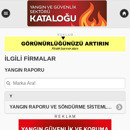
R E K L A M
İLGİLİ FİRMALAR
YANGIN RAPORU
Y
YANGIN RAPORU VE SÖNDÜRME SİSTEMLERİ & CİHAZLARI
R E K L A M